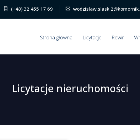
(+48) 32 455 17 69
wodzislaw.slaski2@komornik.
Strona główna
Licytacje
Rewir
Wn
Licytacje nieruchomości