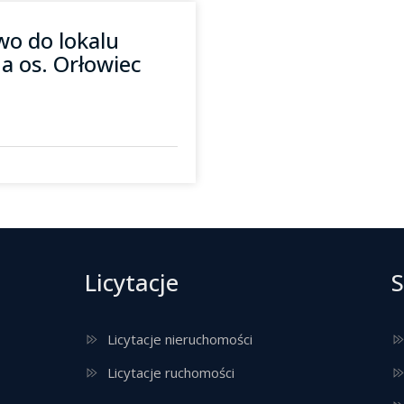
wo do lokalu
a os. Orłowiec
Licytacje
S
Licytacje nieruchomości
Licytacje ruchomości