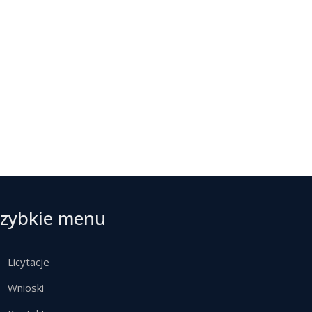
zybkie menu
Licytacje
Wnioski